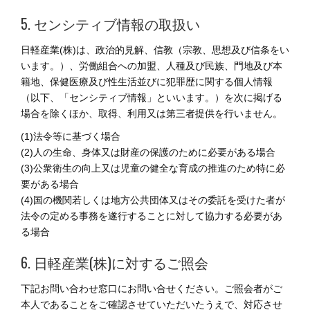
5. センシティブ情報の取扱い
日軽産業(株)は、政治的見解、信教（宗教、思想及び信条をい
います。）、労働組合への加盟、人種及び民族、門地及び本
籍地、保健医療及び性生活並びに犯罪歴に関する個人情報
（以下、「センシティブ情報」といいます。）を次に掲げる
場合を除くほか、取得、利用又は第三者提供を行いません。
(1)法令等に基づく場合
(2)人の生命、身体又は財産の保護のために必要がある場合
(3)公衆衛生の向上又は児童の健全な育成の推進のため特に必
要がある場合
(4)国の機関若しくは地方公共団体又はその委託を受けた者が
法令の定める事務を遂行することに対して協力する必要があ
る場合
6. 日軽産業(株)に対するご照会
下記お問い合わせ窓口にお問い合せください。ご照会者がご
本人であることをご確認させていただいたうえで、対応させ