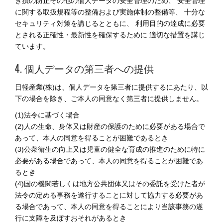
き損の防止その他の個人データの安全管理のため、 安全管理
に関する取扱規程等の整備および実施体制の整備等、 十分な
セキュリティ対策を講じるとともに、 利用目的の達成に必要
とされる正確性・最新性を確保するために 適切な措置を講じ
ています。
4. 個人データの第三者への提供
日軽産業(株)は、個人データを第三者に提供するにあたり、以
下の場合を除き、ご本人の同意なく第三者に提供しません。
(1)法令に基づく場合
(2)人の生命、身体又は財産の保護のために必要がある場合で
あって、本人の同意を得ることが困難であるとき
(3)公衆衛生の向上又は児童の健全な育成の推進のために特に
必要がある場合であって、本人の同意を得ることが困難であ
るとき
(4)国の機関若しくは地方公共団体又はその委託を受けた者が
法令の定める事務を遂行することに対して協力する必要があ
る場合であって、本人の同意を得ることにより当該事務の遂
行に支障を及ぼすおそれがあるとき