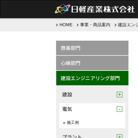
HOME
事業・商品案内
建設エン
商事部門
心線部門
建設エンジニアリング部門
建設
電気
施工例
プラント