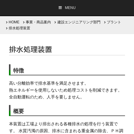
MENU
HOME
事業・商品案内
建設エンジニアリング部門
プラント
排水処理装置
企業情報
排水処理装置
事業・商品案内
特徴
採用情報
高い分離効率で排水基準を満足させます。
熱エネルギーを使用しないため処理コストを削減できます。
サステナビリティ
全自動運転のため、人手を要しません。
概要
Company Brochure
English
/
日本語
本装置は工場より排出される各種排水の処理を行う装置で
す。 水質汚濁の原因、排水に含まれる重金属の除去、ＰＨ調