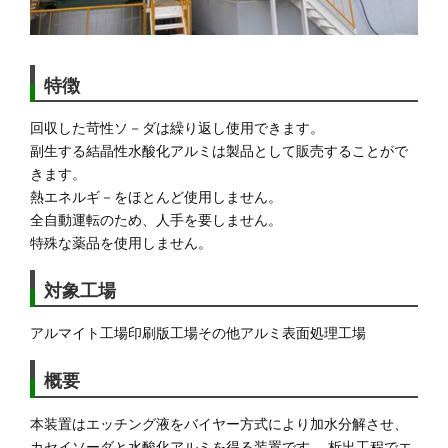
特徴
回収した苛性ソ－ダは繰り返し使用できます。
副生する結晶性水酸化アルミは製品として販売することがで
きます。
熱エネルギ－をほとんど使用しません。
全自動運転のため、人手を要しません。
特殊な薬品を使用しません。
対象工場
アルマイト工場
印刷版工場
その他アルミ表面処理工場
概要
本装置はエッチング液をバイヤー方式により加水分解させ、
カセイソーダと水酸化アルミを得る装置です。 析出工程でエ