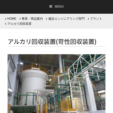
MENU
HOME
事業・商品案内
建設エンジニアリング部門
プラント
アルカリ回収装置
企業情報
アルカリ回収装置(苛性回収装置)
事業・商品案内
採用情報
サステナビリティ
Company Brochure
English
/
日本語