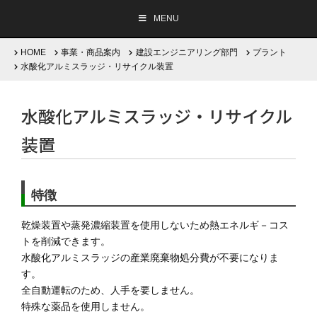
MENU
HOME
事業・商品案内
建設エンジニアリング部門
プラント
水酸化アルミスラッジ・リサイクル装置
企業情報
水酸化アルミスラッジ・リサイクル
装置
事業・商品案内
採用情報
特徴
サステナビリティ
乾燥装置や蒸発濃縮装置を使用しないため熱エネルギ－コス
トを削減できます。
水酸化アルミスラッジの産業廃棄物処分費が不要になりま
Company Brochure
English
/
日本語
す。
全自動運転のため、人手を要しません。
特殊な薬品を使用しません。