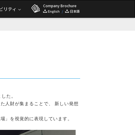
Company Brochure
ビリティ
English
/
日本語
ました。
た人財が集まることで、 新しい発想
職場」を視覚的に表現しています。